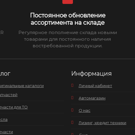
Постоянное обновление
ассортимента на складе
ER
Регулярное пополнение склада новыми
товарами для постоянного наличия
востребованной продукции.
алог
Информация
игинальные каталоги
Личный кабинет
апчастей
Автомагазин
пчасти для ТО
О нас
сла
Лизинг, кредит техники
пчасти