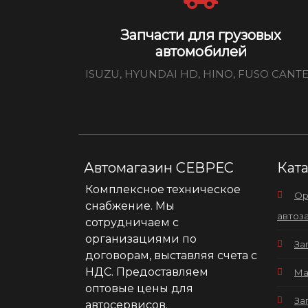
Запчасти для грузовых
автомобилей
ISUZU, HYUNDAI HD, HINO, FUSO CANT
Автомагазин СЕВРЕС
Кат
Комплексное техническое
Ор
снабжение. Мы
автоз
сотрудничаем с
организациями по
За
договорам, выставляя счета с
НДС. Предоставляем
Ма
оптовые цены для
За
автосервисов.