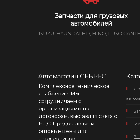
Запчасти для грузовых
автомобилей
ISUZU, HYUNDAI HD, HINO, FUSO CANT
Автомагазин СЕВРЕС
Кат
Комплексное техническое
Ор
снабжение. Мы
автоз
сотрудничаем с
организациями по
За
договорам, выставляя счета с
НДС. Предоставляем
Ма
оптовые цены для
За
автосервисов.