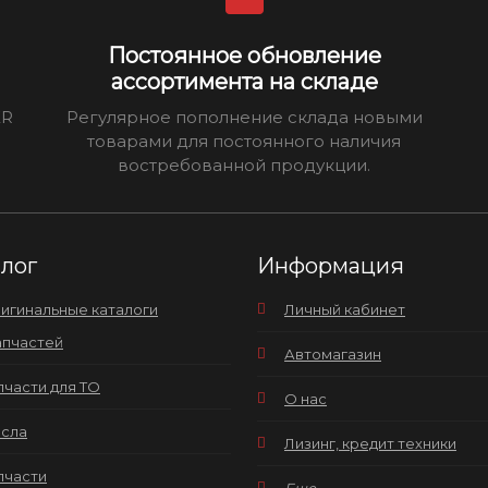
Постоянное обновление
ассортимента на складе
ER
Регулярное пополнение склада новыми
товарами для постоянного наличия
востребованной продукции.
алог
Информация
игинальные каталоги
Личный кабинет
апчастей
Автомагазин
пчасти для ТО
О нас
сла
Лизинг, кредит техники
пчасти