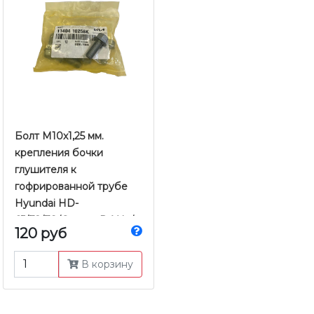
Болт M10x1,25 мм.
крепления бочки
глушителя к
гофрированной трубе
Hyundai HD-
65/72/78/County D4AL /
120 руб
D4DB / D4DD Eвро-1/2/3
| Оригинал
В корзину