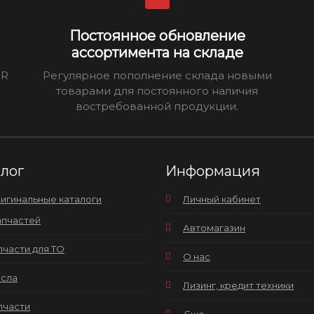
Постоянное обновление
ассортимента на складе
ER
Регулярное пополнение склада новыми
товарами для постоянного наличия
востребованной продукции.
алог
Информация
игинальные каталоги
Личный кабинет
апчастей
Автомагазин
пчасти для ТО
О нас
сла
Лизинг, кредит техники
пчасти