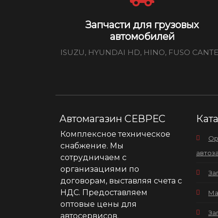
Запчасти для грузовых
автомобилей
ISUZU, HYUNDAI HD, HINO, FUSO CANT
Автомагазин СЕВРЕС
Кат
Комплексное техническое
Ор
снабжение. Мы
автоз
сотрудничаем с
организациями по
За
договорам, выставляя счета с
НДС. Предоставляем
Ма
оптовые цены для
За
автосервисов.