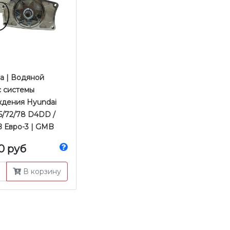
а | Водяной
с системы
ждения Hyundai
5/72/78 D4DD /
 Евро-3 | GMB
00 руб
В корзину