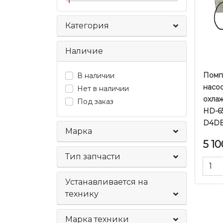
Категория
Наличие
Помп
В наличии
насо
Нет в наличии
охла
Под заказ
HD-6
D4DB
Марка
5 1
Тип запчасти
Устанавливается на
технику
Марка техники