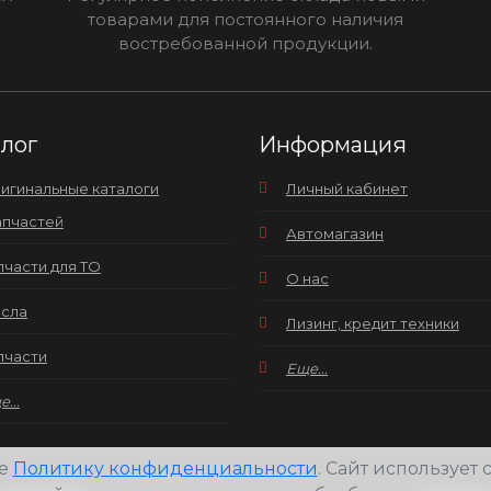
товарами для постоянного наличия
востребованной продукции.
алог
Информация
игинальные каталоги
Личный кабинет
апчастей
Автомагазин
пчасти для ТО
О нас
сла
Лизинг, кредит техники
пчасти
Еще...
...
те
Политику конфиденциальности
. Сайт использует
 защищены.
Создание 