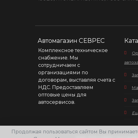
Автомагазин СЕВРЕС
Кат
Комплексное техническое
Ор
снабжение. Мы
автоз
сотрудничаем с
организациями по
За
договорам, выставляя счета с
НДС. Предоставляем
Ма
оптовые цены для
За
автосервисов.
Еще
Продолжая пользоваться сайтом Вы принимае
2026
ООО СЕВРЕС Все права