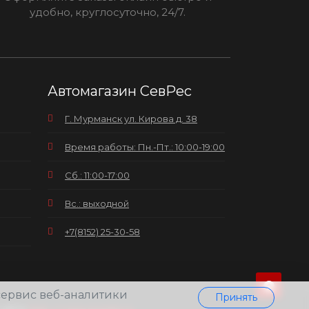
удобно, круглосуточно, 24/7.
Автомагазин СевРес
Г. Мурманск ул. Кирова д. 38
Время работы: Пн.-Пт.: 10:00-19:00
Сб.: 11:00-17:00
Вс.: выходной
+7(8152) 25-30-58
 сервис веб-аналитики
Принять
сайта
Web-студия pixelate.ru