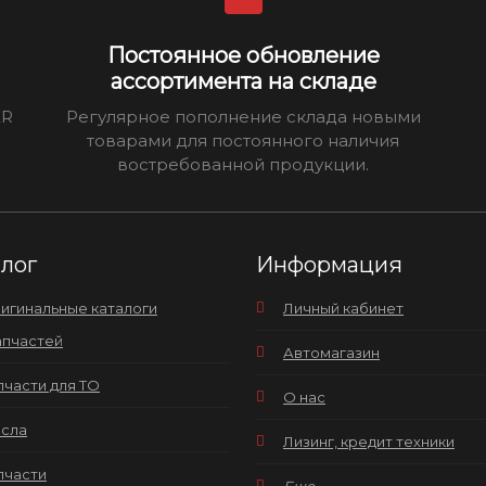
Постоянное обновление
ассортимента на складе
ER
Регулярное пополнение склада новыми
товарами для постоянного наличия
востребованной продукции.
алог
Информация
игинальные каталоги
Личный кабинет
апчастей
Автомагазин
пчасти для ТО
О нас
сла
Лизинг, кредит техники
пчасти