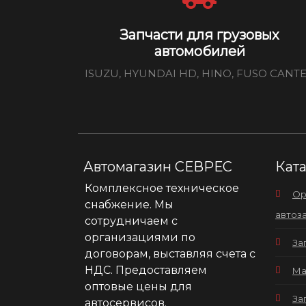
Запчасти для грузовых
автомобилей
ISUZU, HYUNDAI HD, HINO, FUSO CANT
Автомагазин СЕВРЕС
Кат
Комплексное техническое
Ор
снабжение. Мы
автоз
сотрудничаем с
организациями по
За
договорам, выставляя счета с
НДС. Предоставляем
Ма
оптовые цены для
За
автосервисов.