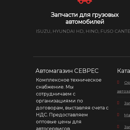
Запчасти для грузовых
автомобилей
ISUZU, HYUNDAI HD, HINO, FUSO CANT
Автомагазин СЕВРЕС
Кат
Комплексное техническое
Ор
снабжение. Мы
автоз
сотрудничаем с
организациями по
За
договорам, выставляя счета с
НДС. Предоставляем
Ма
оптовые цены для
За
автосервисов.