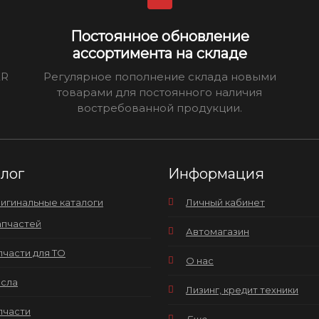
Постоянное обновление
ассортимента на складе
ER
Регулярное пополнение склада новыми
товарами для постоянного наличия
востребованной продукции.
алог
Информация
игинальные каталоги
Личный кабинет
апчастей
Автомагазин
пчасти для ТО
О нас
сла
Лизинг, кредит техники
пчасти