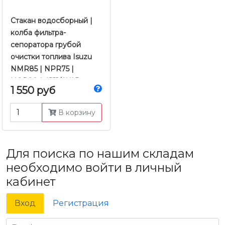
Стакан водосборный |
колба фильтра-
сепоратора грубой
очистки топлива Isuzu
NMR85 | NPR75 |
NQR90 | 4JJ1/4HK1
1 550 руб
Е-3/4/5 | JMC
В корзину
Для поиска по нашим складам
необходимо войти в личный
кабинет
Вход
Регистрация