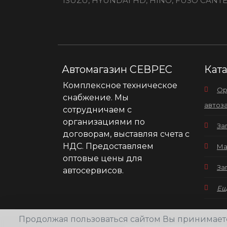
ISUZU, HYUNDAI HD, HINO, FUSO CANT
Автомагазин СЕВРЕС
Кат
Комплексное техническое
Ор
снабжение. Мы
автоз
сотрудничаем с
организациями по
За
договорам, выставляя счета с
НДС. Предоставляем
Ма
оптовые цены для
За
автосервисов.
Еще
Продолжая пользоваться сайтом Вы принимае