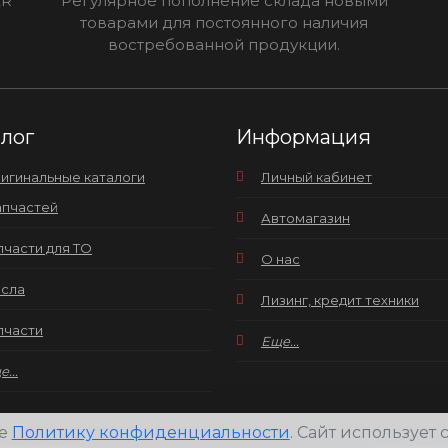
ER
Регулярное пополнение склада новыми
товарами для постоянного наличия
востребованной продукции.
алог
Информация
игинальные каталоги
Личный кабинет
апчастей
Автомагазин
пчасти для ТО
О нас
сла
Лизинг, кредит техники
пчасти
Еще...
...
те
Политику конфиденциальности
. Сайт использует