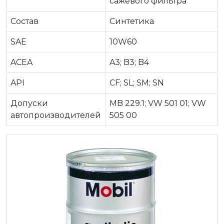
сажевого фильтра
Состав
Синтетика
SAE
10W60
ACEA
A3; B3; B4
API
CF; SL; SM; SN
Допуски
MB 229.1; VW 501 01; VW
автопроизводителей
505 00