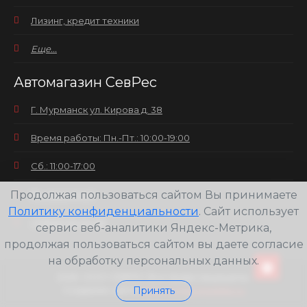
Лизинг, кредит техники
Еще...
Автомагазин СевРес
Г. Мурманск ул. Кирова д. 38
Время работы: Пн.-Пт.: 10:00-19:00
Сб.: 11:00-17:00
Продолжая пользоваться сайтом Вы принимаете
Вс.: выходной
Политику конфиденциальности
. Сайт использует
+7(8152) 25-30-58
сервис веб-аналитики Яндекс-Метрика,
продолжая пользоваться сайтом вы даете согласие
на обработку персональных данных.
2026
ООО СЕВРЕС Все права защищены.
Создание сайта
Принять
Web-студия pixelate.ru