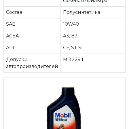
сажевого фильтра
Состав
Полусинтетика
SAE
10W40
ACEA
A3; B3
API
CF; SJ; SL
Допуски
MB 229.1
автопроизводителей