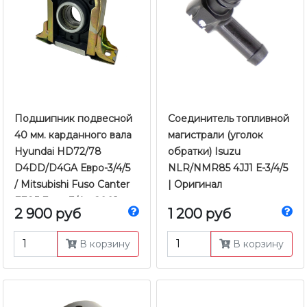
Подшипник подвесной
Соединитель топливной
40 мм. карданного вала
магистрали (уголок
Hyundai HD72/78
обратки) Isuzu
D4DD/D4GA Евро-3/4/5
NLR/NMR85 4JJ1 Е-3/4/5
/ Mitsubishi Fuso Canter
| Оригинал
FE85 Евро-3/4 с 2001 по
2 900 руб
1 200 руб
2021 г.в. | EHWA
В корзину
В корзину