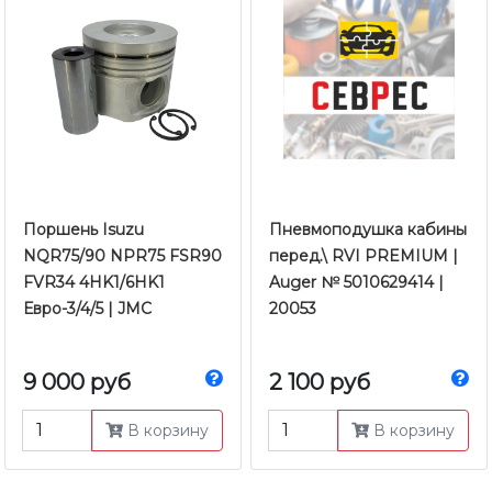
Поршень Isuzu
Пневмоподушка кабины
NQR75/90 NPR75 FSR90
перед.\ RVI PREMIUM |
FVR34 4HK1/6HK1
Auger № 5010629414 |
Евро-3/4/5 | JMC
20053
9 000 руб
2 100 руб
В корзину
В корзину