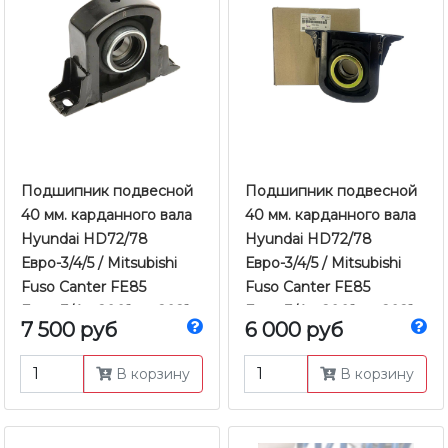
Подшипник подвесной
Подшипник подвесной
40 мм. карданного вала
40 мм. карданного вала
Hyundai HD72/78
Hyundai HD72/78
Евро-3/4/5 / Mitsubishi
Евро-3/4/5 / Mitsubishi
Fuso Canter FE85
Fuso Canter FE85
Евро-3/4 с 2001 по 2021
Евро-3/4 с 2001 по 2021
7 500 руб
6 000 руб
г.в. | Valeo
г.в. | Оригинал
В корзину
В корзину