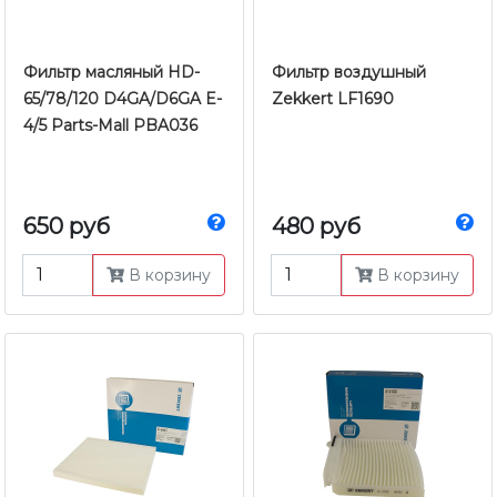
Фильтр масляный HD-
Фильтр воздушный
65/78/120 D4GA/D6GA E-
Zekkert LF1690
4/5 Parts-Mall PBA036
650 руб
480 руб
В корзину
В корзину