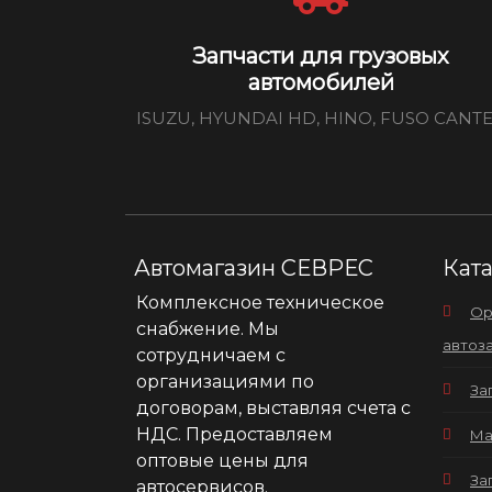
Запчасти для грузовых
автомобилей
ISUZU, HYUNDAI HD, HINO, FUSO CANT
Автомагазин СЕВРЕС
Кат
Комплексное техническое
Ор
снабжение. Мы
автоз
сотрудничаем с
организациями по
За
договорам, выставляя счета с
НДС. Предоставляем
Ма
оптовые цены для
За
автосервисов.