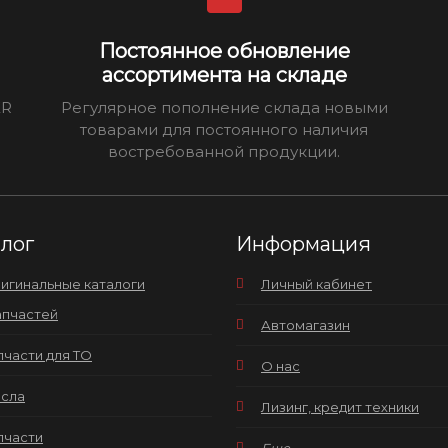
Постоянное обновление
ассортимента на складе
ER
Регулярное пополнение склада новыми
товарами для постоянного наличия
востребованной продукции.
алог
Информация
игинальные каталоги
Личный кабинет
апчастей
Автомагазин
пчасти для ТО
О нас
сла
Лизинг, кредит техники
пчасти