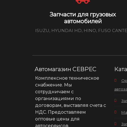
Запчасти для грузовых
автомобилей
ISUZU, HYUNDAI HD, HINO, FUSO CANT
Автомагазин СЕВРЕС
Кат
Комплексное техническое
Ор
снабжение. Мы
автоз
сотрудничаем с
организациями по
За
договорам, выставляя счета с
НДС. Предоставляем
Ма
оптовые цены для
За
автосервисов.