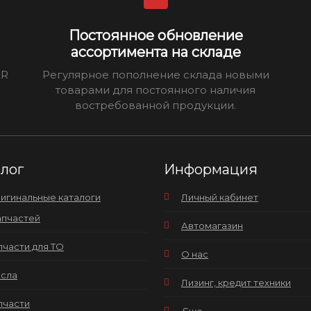
Постоянное обновление
ассортимента на складе
ER
Регулярное пополнение склада новыми
товарами для постоянного наличия
востребованной продукции.
алог
Информация
игинальные каталоги
Личный кабинет
апчастей
Автомагазин
пчасти для ТО
О нас
сла
Лизинг, кредит техники
пчасти