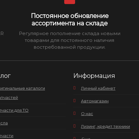
Постоянное обновление
ассортимента на складе
ER
Регулярное пополнение склада новыми
товарами для постоянного наличия
востребованной продукции.
алог
Информация
игинальные каталоги
Личный кабинет
апчастей
Автомагазин
пчасти для ТО
О нас
сла
Лизинг, кредит техники
пчасти