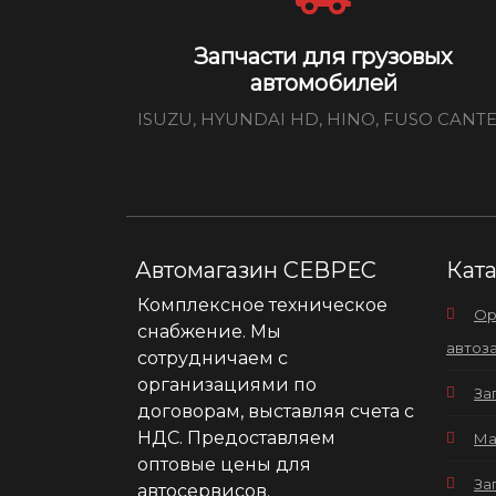
Запчасти для грузовых
автомобилей
ISUZU, HYUNDAI HD, HINO, FUSO CANT
Автомагазин СЕВРЕС
Кат
Комплексное техническое
Ор
снабжение. Мы
автоз
сотрудничаем с
организациями по
За
договорам, выставляя счета с
НДС. Предоставляем
Ма
оптовые цены для
За
автосервисов.