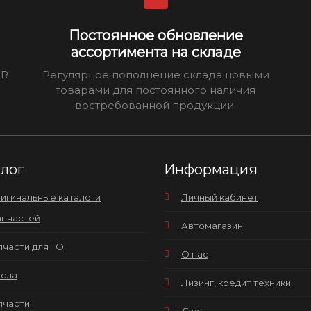
Постоянное обновление
ассортимента на складе
ER
Регулярное пополнение склада новыми
товарами для постоянного наличия
востребованной продукции.
алог
Информация
игинальные каталоги
Личный кабинет
апчастей
Автомагазин
пчасти для ТО
О нас
сла
Лизинг, кредит техники
пчасти