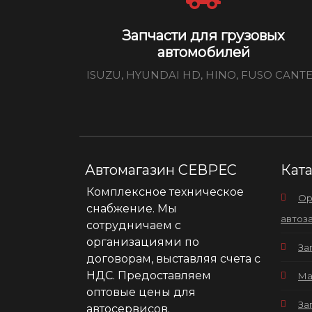
Запчасти для грузовых
автомобилей
ISUZU, HYUNDAI HD, HINO, FUSO CANT
Автомагазин СЕВРЕС
Кат
Комплексное техническое
Ор
снабжение. Мы
автоз
сотрудничаем с
организациями по
За
договорам, выставляя счета с
НДС. Предоставляем
Ма
оптовые цены для
За
автосервисов.