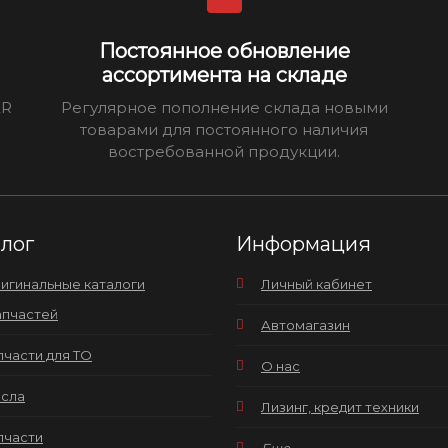
Постоянное обновление
ассортимента на складе
ER
Регулярное пополнение склада новыми
товарами для постоянного наличия
востребованной продукции.
алог
Информация
игинальные каталоги
Личный кабинет
апчастей
Автомагазин
пчасти для ТО
О нас
сла
Лизинг, кредит техники
пчасти