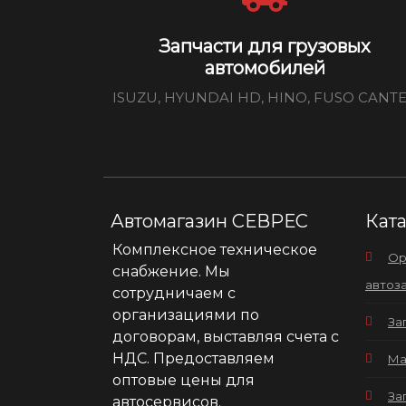
Запчасти для грузовых
автомобилей
ISUZU, HYUNDAI HD, HINO, FUSO CANT
Автомагазин СЕВРЕС
Кат
Комплексное техническое
Ор
снабжение. Мы
автоз
сотрудничаем с
организациями по
За
договорам, выставляя счета с
НДС. Предоставляем
Ма
оптовые цены для
За
автосервисов.