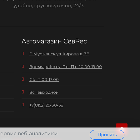
удобно, круглосуточно, 24/7.
Автомагазин СевРес
Г. Мурманск ул. Кирова д. 38
Время работы: Пн.-Пт.: 10:00-19:00
Сб.: 11:00-17:00
Вс.: выходной
+7(8152) 25-30-58
 сервис веб-аналитики
Принять
сайта
Web-студия pixelate.ru