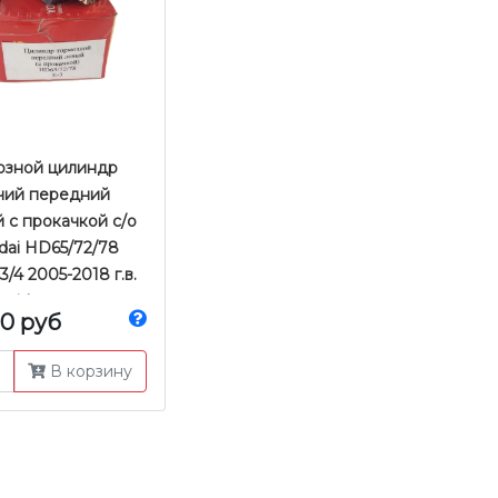
озной цилиндр
чий передний
 с прокачкой с/о
dai HD65/72/78
3/4 2005-2018 г.в.
asida
00 руб
В корзину