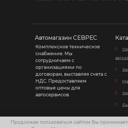
Автомагазин СЕВРЕС
Кат
Комплексное техническое
Ор
снабжение. Мы
автоз
сотрудничаем с
организациями по
За
договорам, выставляя счета с
НДС. Предоставляем
Ма
оптовые цены для
За
автосервисов.
Еще
Продолжая пользоваться сайтом Вы принимае
2026
ООО СЕВРЕС Все права