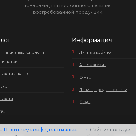
товарами для постоянного наличия
востребованной продукции.
алог
Информация
игинальные каталоги
Личный кабинет
апчастей
Автомагазин
пчасти для ТО
О нас
сла
Лизинг, кредит техники
пчасти
Еще...
...
те
Политику конфиденциальности
. Сайт использует
 защищены.
Создание 