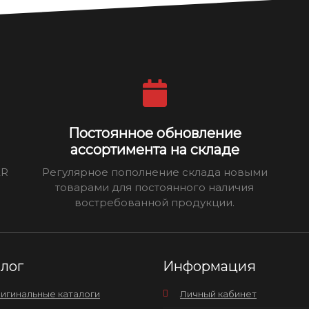
Постоянное обновление
ассортимента на складе
ER
Регулярное пополнение склада новыми
товарами для постоянного наличия
востребованной продукции.
алог
Информация
игинальные каталоги
Личный кабинет