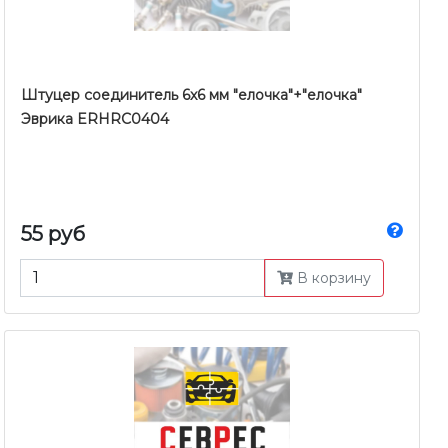
Штуцер соединитель 6x6 мм "елочка"+"елочка"
Эврика ERHRC0404
55 руб
В корзину