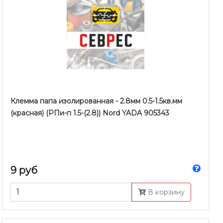
Клемма папа изолированная - 2.8мм 0.5-1.5кв.мм
(красная) (РПи-п 1.5-(2.8)) Nord YADA 905343
9 руб
В корзину