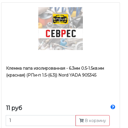
Клемма папа изолированная - 6.3мм 0.5-1.5кв.мм
(красная) (РПи-п 1.5-(6.3)) Nord YADA 905345
11 руб
В корзину