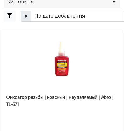
Фасовка л.
Фиксатор резьбы | красный | неудаляемый | Abro |
TL-571