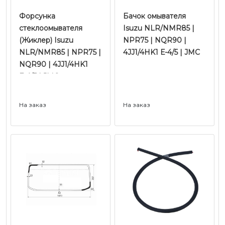
Форсунка
Бачок омывателя
стеклоомывателя
Isuzu NLR/NMR85 |
(Жиклер) Isuzu
NPR75 | NQR90 |
NLR/NMR85 | NPR75 |
4JJ1/4HK1 Е-4/5 | JMC
NQR90 | 4JJ1/4HK1
Е-4/5 | JMC
На заказ
На заказ