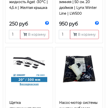
жидкость Agat -30°C |
зимняя | 50 см. 20
4,5 л | Желтая крышка
дюймов | Lynx Winter
Line | LW500
250 руб
950 руб
В корзину
В корзину
Щетка
Насос-мотор системы