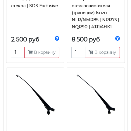
стекол | SDS Exclusive
стеклоочистителя
(трапеции) Isuzu
NLR/NMR85 | NPR75 |
NQR90 | 4JJ1/4HK1
Е-4/5 | CHM
2 500 руб
8 500 руб
В корзину
В корзину