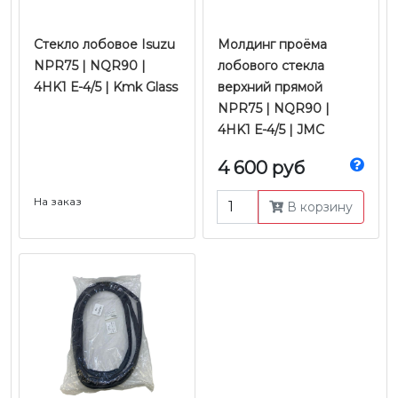
Стекло лобовое Isuzu
Молдинг проёма
NPR75 | NQR90 |
лобового стекла
4HK1 Е-4/5 | Kmk Glass
верхний прямой
NPR75 | NQR90 |
4HK1 Е-4/5 | JMC
4 600 руб
На заказ
В корзину