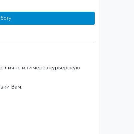
боту
ар лично или через курьерскую
вки Вам.