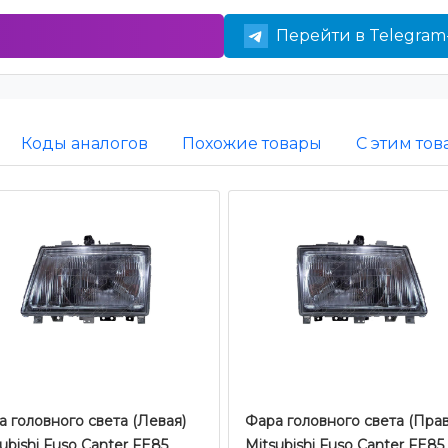
Перейти в Telegram
Коды аналогов
Похожие товары
С этим то
 головного света (Левая)
Фара головного света (Прав
ubishi Fuso Canter FE85
Mitsubishi Fuso Canter FE85