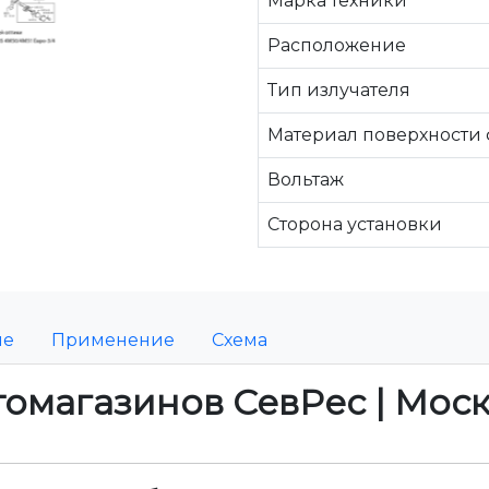
Марка техники
Расположение
Тип излучателя
Материал поверхности
Вольтаж
Сторона установки
ие
Применение
Схема
томагазинов СевРес | Мос