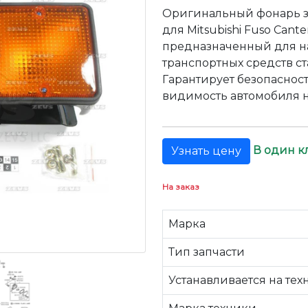
Оригинальный фонарь з
для Mitsubishi Fuso Cant
предназначенный для н
транспортных средств ст
Гарантирует безопаснос
видимость автомобиля н
В один к
Узнать цену
На заказ
Марка
Тип запчасти
Устанавливается на тех