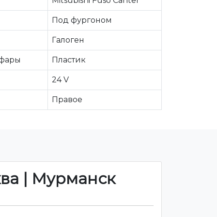
Mitsubishi Fuso Canter
Под фургоном
Галоген
 фары
Пластик
24 V
Правое
ква | Мурманск