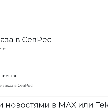
аза в СевРес
те:
клиентов
 заказ в СевРес!
 новостями в MAX или Tel