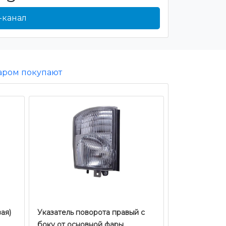
-канал
варом покупают
ая)
Указатель поворота правый c
боку от основной фары