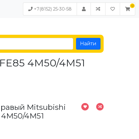
+7(8152) 25-30-58
Найти
r FE85 4M50/4M51
равый Mitsubishi
5 4M50/4M51