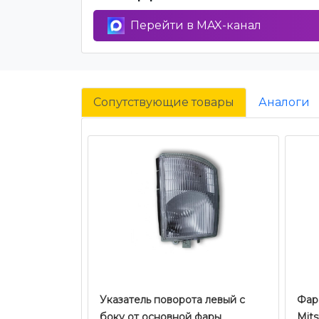
Перейти в MAX-канал
Сопутствующие товары
Аналоги
Указатель поворота левый c
Фара
боку от основной фары
Mits