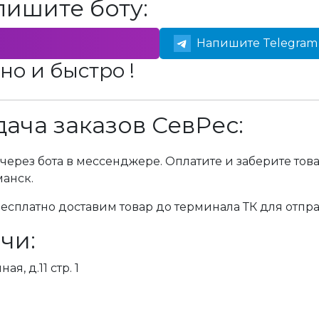
пишите боту:
Напишите Telegram 
но и быстро !
ача заказов СевРес:
через бота в мессенджере. Оплатите и заберите тов
манск.
сплатно доставим товар до терминала ТК для отпра
чи:
я, д.11 стр. 1