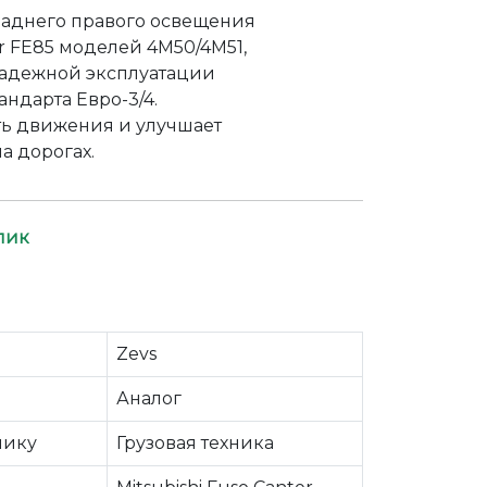
аднего правого освещения
er FE85 моделей 4M50/4M51,
адежной эксплуатации
андарта Евро-3/4.
ть движения и улучшает
а дорогах.
лик
Zevs
Аналог
нику
Грузовая техника