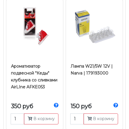
Ароматизатор
Лампа W21/5W 12V |
подвесной "Кеды"
Narva | 179193000
клубника со сливками
AirLIne AFKE053
350 руб
150 руб
В корзину
В корзину