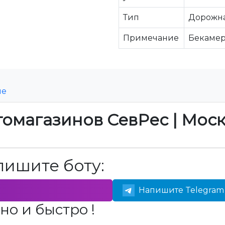
Тип
Дорожн
Примечание
Бекаме
ие
томагазинов СевРес | Мос
пишите боту:
Напишите Telegram 
но и быстро !