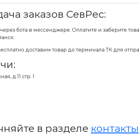
ача заказов СевРес:
через бота в мессенджере. Оплатите и заберите тов
манск.
сплатно доставим товар до терминала ТК для отпра
чи:
я, д.11 стр. 1
чняйте в разделе
контакты