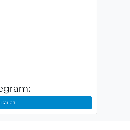
egram:
-канал