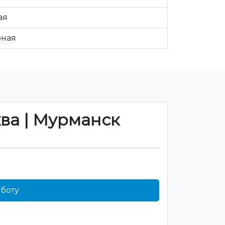
ая
рная
ква | Мурманск
боту