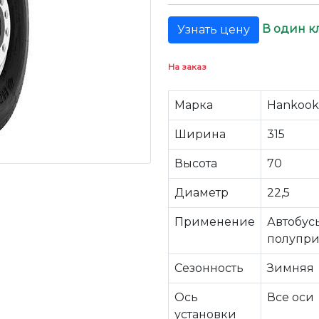
В один к
Узнать цену
На заказ
Марка
Hankook
Ширина
315
Высота
70
Диаметр
22,5
Применение
Автобус
полупри
Сезонность
Зимняя
Ось
Все оси
установки