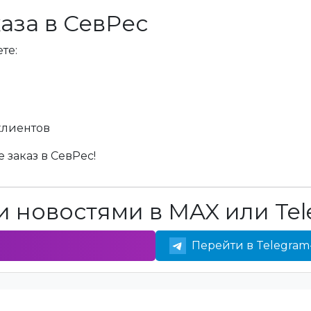
аза в СевРес
те:
клиентов
 заказ в СевРес!
 новостями в MAX или Tel
Перейти в Telegram