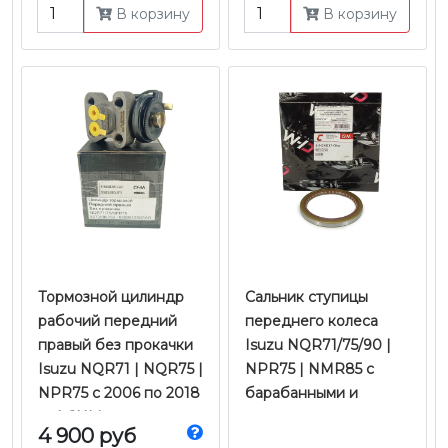
В корзину
В корзину
T60S5/6 на 1 и 2-ой
вал | Koyo
Тормозной цилиндр
Сальник ступицы
рабочий передний
переднего колеса
правый без прокачки
Isuzu NQR71/75/90 |
Isuzu NQR71 | NQR75 |
NPR75 | NMR85 с
NPR75 с 2006 по 2018
барабанными и
гг. | CHM
дисковыми тормозами
4 900 руб
| с 2006 г.в. по н.в. |