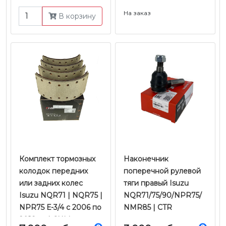
CHM
На заказ
В корзину
Комплект тормозных
Наконечник
колодок передних
поперечной рулевой
или задних колес
тяги правый Isuzu
Isuzu NQR71 | NQR75 |
NQR71/75/90/NPR75/
NPR75 Е-3/4 с 2006 по
NMR85 | CTR
2018 гг. | CHM