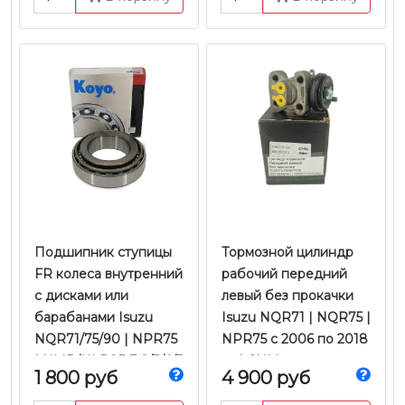
Подшипник ступицы
Тормозной цилиндр
FR колеса внутренний
рабочий передний
с дисками или
левый без прокачки
барабанами Isuzu
Isuzu NQR71 | NQR75 |
NQR71/75/90 | NPR75
NPR75 с 2006 по 2018
| NMR/NLR85 Е-2/3/4/5
гг. | CHM
1 800 руб
4 900 руб
| Hyundai HD78 /
Mighty EX Е-5 КПП