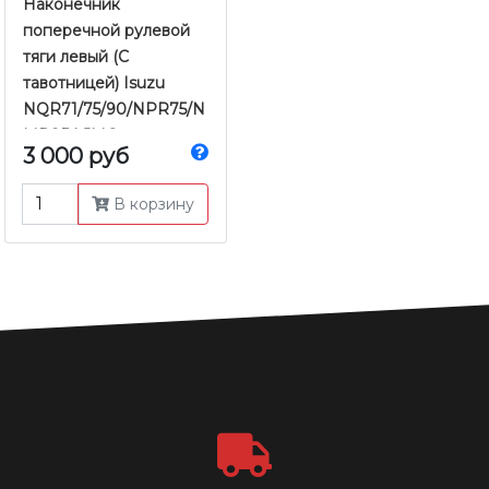
Наконечник
поперечной рулевой
тяги левый (С
тавотницей) Isuzu
NQR71/75/90/NPR75/N
MR85 | JMC
3 000 руб
В корзину