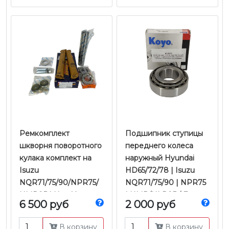
Ремкомплект
​​​​​​​Подшипник ступицы
шкворня поворотного
переднего колеса
кулака комплект на
наружный Hyundai
Isuzu
HD65/72/78 | Isuzu
NQR71/75/90/NPR75/
NQR71/75/90 | NPR75
NMR85 | NamYang
| NMR/NLR85 / Fuso
6 500 руб
2 000 руб
Canter / Hino-300 У/К |
Koyo
В корзину
В корзину