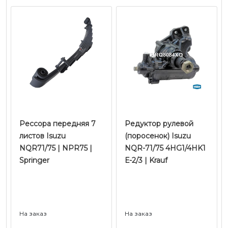
Рессора передняя 7
Редуктор рулевой
листов Isuzu
(поросенок) Isuzu
NQR71/75 | NPR75 |
NQR-71/75 4HG1/4HK1
Springer
Е-2/3 | Krauf
На заказ
На заказ