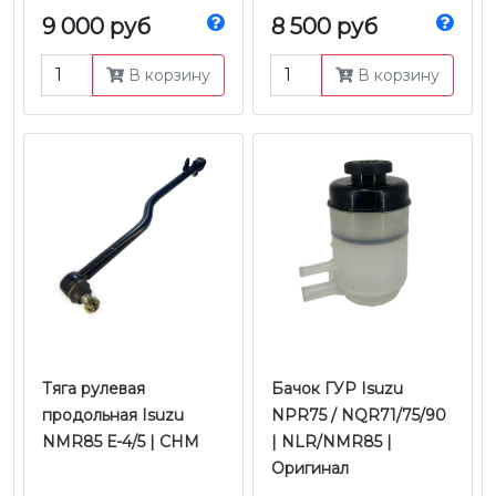
9 000 руб
8 500 руб
В корзину
В корзину
Тяга рулевая
Бачок ГУР Isuzu
продольная Isuzu
NPR75 / NQR71/75/90
NMR85 Е-4/5 | CHM
| NLR/NMR85 |
Оригинал