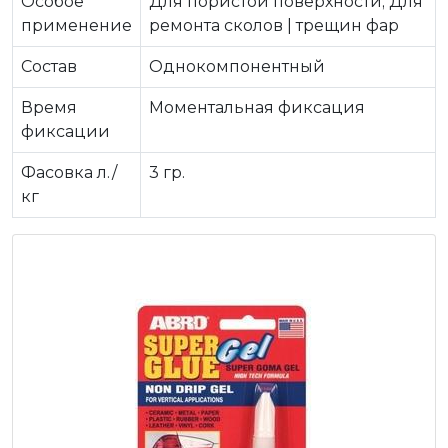
Особое
Для пористой поверхности; Для
применение
ремонта сколов | трещин фар
Состав
Однокомпонентный
Время
Моментальная фиксация
фиксации
Фасовка л./
3 гр.
кг