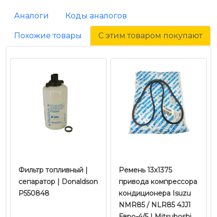
Аналоги
Коды аналогов
Похожие товары
С этим товаром покупают
Фильтр топливный |
Ремень 13х1375
сепаратор | Donaldson
привода компрессора
P550848
кондиционера Isuzu
NMR85 / NLR85 4JJ1
Евро-4/5 | Mitsuboshi