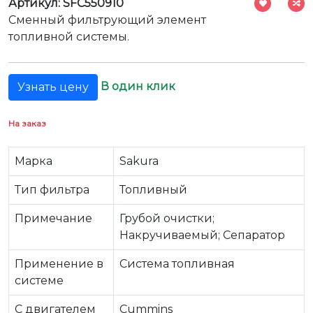
Артикул: SFC550910
Сменный фильтрующий элемент
топливной системы.
В один клик
Узнать цену
На заказ
Марка
Sakura
Тип фильтра
Топливный
Примечание
Грубой очистки;
Накручиваемый; Сепаратор
Применение в
Система топливная
системе
C двигателем
Cummins