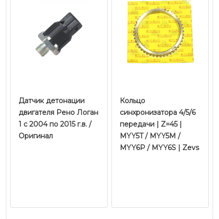
Датчик детонации
Кольцо
двигателя Рено Логан
синхронизатора 4/5/6
1 c 2004 по 2015 г.в. /
передачи | Z=45 |
Оригинал
MYY5T / MYY5M /
MYY6P / MYY6S | Zevs