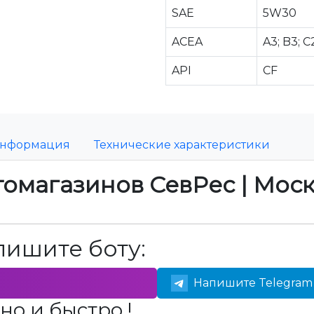
SAE
5W30
ACEA
A3; B3; C
API
CF
информация
Технические характеристики
томагазинов СевРес | Мос
пишите боту:
Напишите Telegram 
но и быстро !