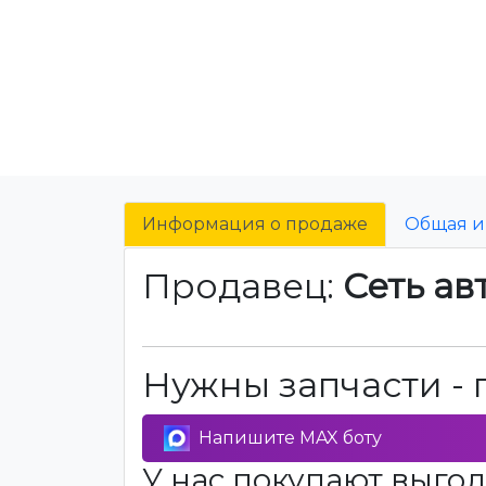
Информация о продаже
Общая 
Продавец:
Сеть ав
Нужны запчасти - 
Напишите MAX боту
У нас покупают выгод