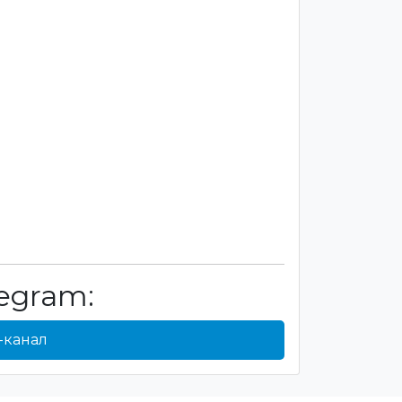
egram:
-канал