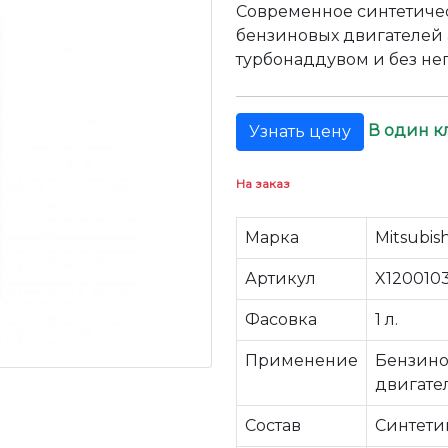
Современное синтетиче
бензиновых двигателей
турбонаддувом и без нег
В один к
Узнать цену
На заказ
Марка
Mitsubish
Артикул
X120010
Фасовка
1 л.
Применение
Бензино
двигате
Состав
Синтети