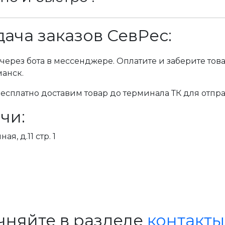
ача заказов СевРес:
через бота в мессенджере. Оплатите и заберите тов
манск.
сплатно доставим товар до терминала ТК для отпра
чи:
я, д.11 стр. 1
чняйте в разделе
контакты