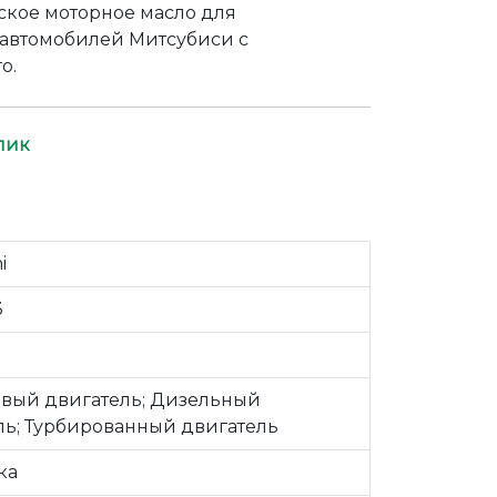
ское моторное масло для
 автомобилей Митсубиси с
о.
лик
i
3
вый двигатель; Дизельный
ль; Турбированный двигатель
ка