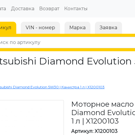
та
Доставка
Возврат
Контакты
икул
VIN - номер
Марка
Заявка
subishi Diamond Evolution 
bishi Diamond Evolution 5W30 | Канистра 1 л | X1200103
Моторное масло 
Diamond Evoluti
1 л | X1200103
Артикул: X1200103