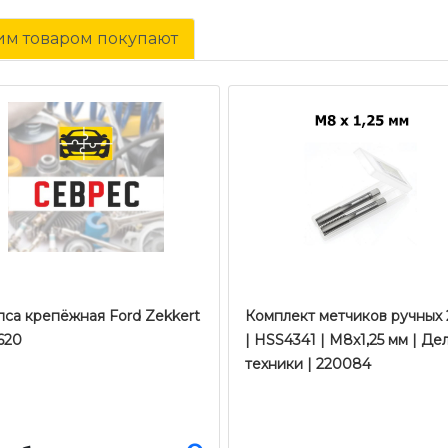
тим товаром покупают
пса крепёжная Ford Zekkert
Комплект метчиков ручных 
620
| HSS4341 | M8x1,25 мм | Де
техники | 220084