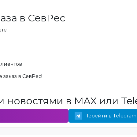
аза в СевРес
те:
клиентов
 заказ в СевРес!
 новостями в MAX или Tel
Перейти в Telegram