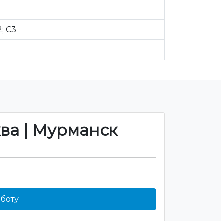
2; C3
ква | Мурманск
боту