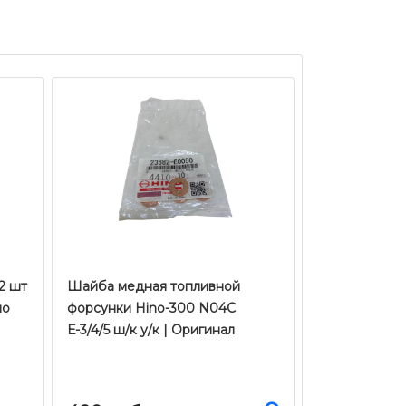
2 шт
Шайба медная топливной
ло
форсунки Hino-300 N04C
Е-3/4/5 ш/к у/к | Оригинал