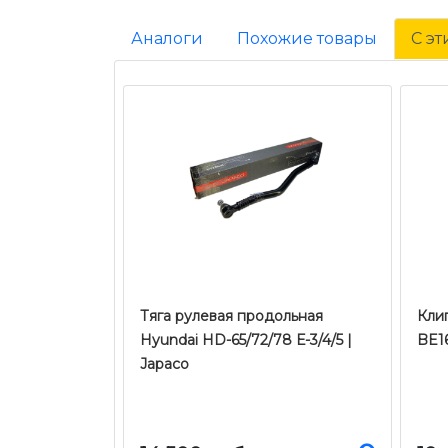
Аналоги
Похожие товары
С э
Тяга рулевая продольная
Кли
Hyundai HD-65/72/78 Е-3/4/5 |
BE1
Japaco