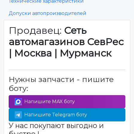
Технические характеристики
Допуски автопроизводителей
Продавец:
Сеть
автомагазинов СевРес
| Москва | Мурманск
Нужны запчасти - пишите
боту:
Напишите MAX боту
Напишите Telegram боту
У нас покупают выгодно и
быстро !