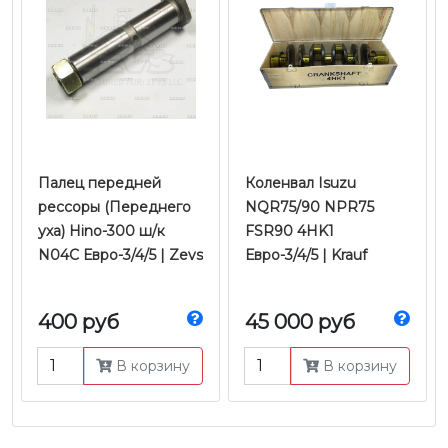
Палец передней
Коленвал Isuzu
рессоры (Переднего
NQR75/90 NPR75
уха) Hino-300 ш/к
FSR90 4HK1
N04C Евро-3/4/5 | Zevs
Евро-3/4/5 | Krauf
400 руб
45 000 руб
В корзину
В корзину