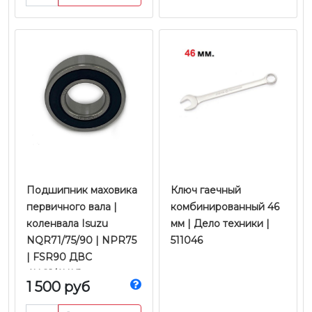
Подшипник маховика
Ключ гаечный
первичного вала |
комбинированный 46
коленвала Isuzu
мм | Дело техники |
NQR71/75/90 | NPR75
511046
| FSR90 ДВС
4HG1/4HK1
1 500 руб
Евро-2/3/4/5 |
Оригинал