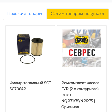
Похожие товары
С этим товаром покупают
Фильтр топливный SCT
Ремкомплект насоса
SC7064P
ГУР (2-х контурного)
Isuzu
NQR71/75/NPR75 |
Оригинал