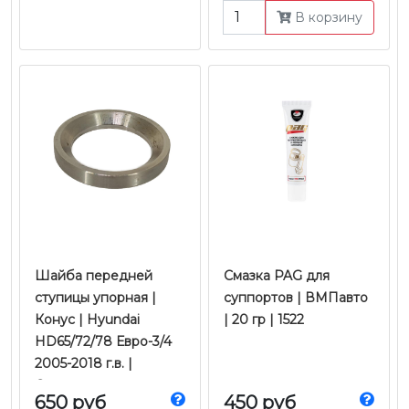
В корзину
Шайба передней
Смазка PAG для
ступицы упорная |
суппортов | ВМПавто
Конус | Hyundai
| 20 гр | 1522
HD65/72/78 Евро-3/4
2005-2018 г.в. |
Оригинал
650 руб
450 руб