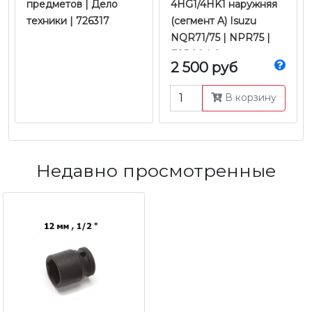
предметов | Дело
4HG1/4HK1 наружняя
техники | 726317
(сегмент A) Isuzu
NQR71/75 | NPR75 |
FSR90 | Оригинал
2 500 руб
В корзину
Недавно просмотренные