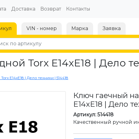
та
Доставка
Возврат
Контакты
икул
VIN - номер
Марка
Заявка
ой Torx E14xE18 | Дело те
orx E14xE18 | Дело техники | 514418
Ключ гаечный на
E14xE18 | Дело те
Артикул: 514418
Качественный ручной ин