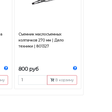
ра
Съемник маслосъемных
колпачков 270 мм | Дело
техники | 801327
800 руб
ину
В корзину