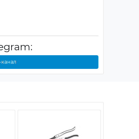
egram:
-канал