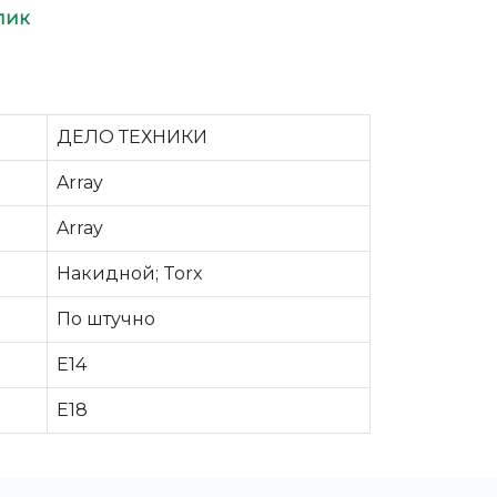
лик
ДЕЛО ТЕХНИКИ
Array
Array
Накидной; Torx
По штучно
E14
E18