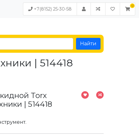
+7(8152) 25-30-58
Найти
хники | 514418
кидной Torx
хники | 514418
струмент.