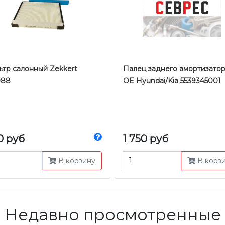
ьтр салонный Zekkert
Палец заднего амортизато
088
OE Hyundai/Kia 5539345001
0 руб
1 750 руб
В корзину
В корз
Недавно просмотренные