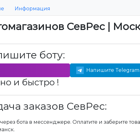
ие
Информация
томагазинов СевРес | Мос
пишите боту:
Напишите Telegram 
но и быстро !
ача заказов СевРес:
через бота в мессенджере. Оплатите и заберите тов
манск.