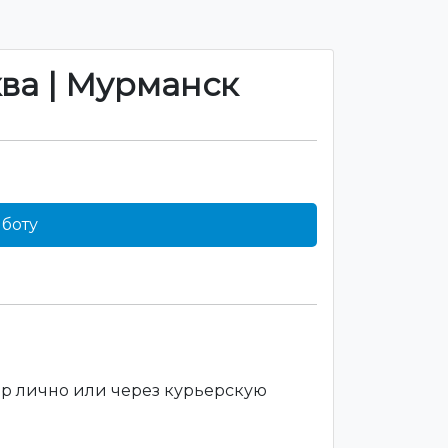
ква | Мурманск
боту
ар лично или через курьерскую