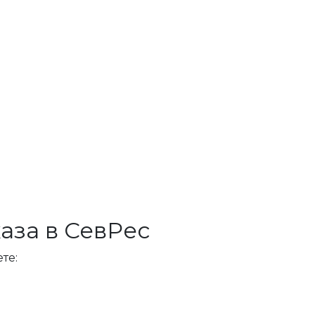
аза в СевРес
те: