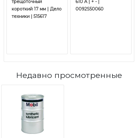
трещоточный
610 А | + - |
короткий 17 мм | Дело
0092S50060
техники | 515617
Недавно просмотренные