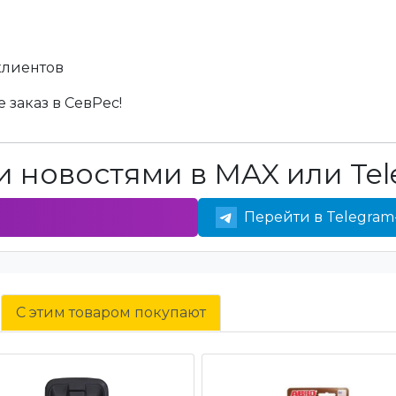
клиентов
 заказ в СевРес!
 новостями в MAX или Tel
Перейти в Telegram
С этим товаром покупают