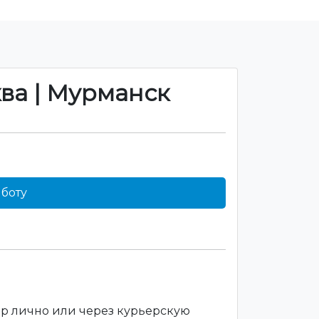
ква | Мурманск
боту
ар лично или через курьерскую