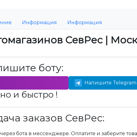
ение
Информация
Информация
томагазинов СевРес | Мос
пишите боту:
Напишите Telegram 
но и быстро !
ача заказов СевРес:
через бота в мессенджере. Оплатите и заберите тов