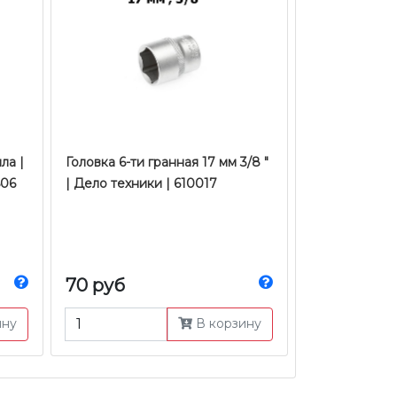
ла |
Головка 6-ти гранная 17 мм 3/8 "
506
| Дело техники | 610017
70 руб
ину
В корзину