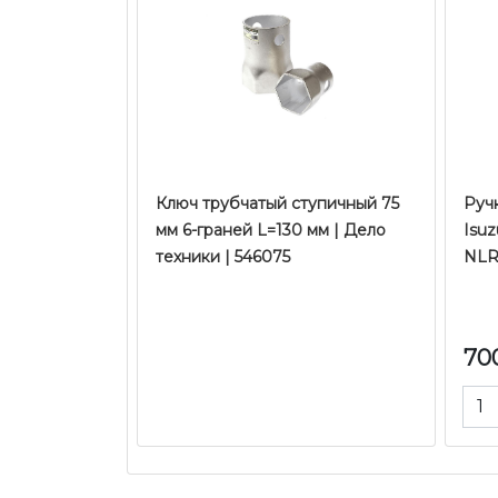
Ключ трубчатый ступичный 75
Руч
мм 6-граней L=130 мм | Дело
Isu
техники | 546075
NLR
70