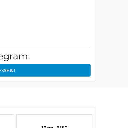
egram:
-канал