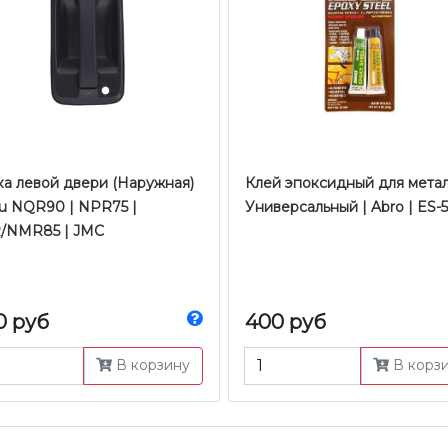
ка левой двери (Наружная)
Клей эпоксидный для метал
zu NQR90 | NPR75 |
Универсальный | Abro | ES-
/NMR85 | JMC
0 руб
400 руб
В корзину
В корз