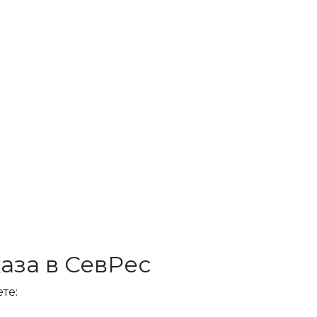
аза в СевРес
те: