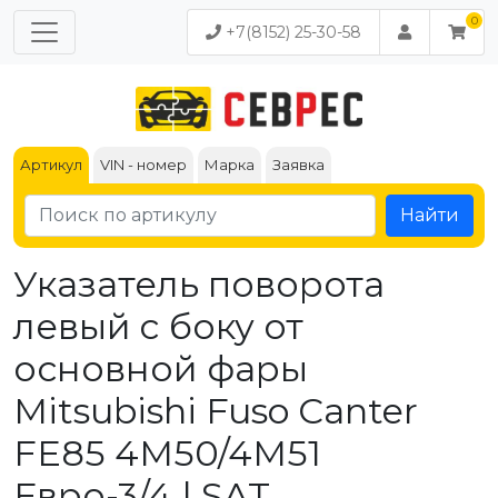
+7(8152) 25-30-58
Артикул
VIN - номер
Марка
Заявка
Найти
Указатель поворота
левый c боку от
основной фары
Mitsubishi Fuso Canter
FE85 4M50/4M51
Евро-3/4 | SAT