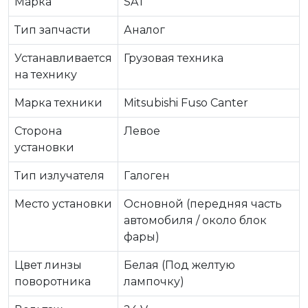
Марка
SAT
Тип запчасти
Аналог
Устанавливается
Грузовая техника
на технику
Марка техники
Mitsubishi Fuso Canter
Сторона
Левое
установки
Тип излучателя
Галоген
Место установки
Основной (передняя часть
автомобиля / около блок
фары)
Цвет линзы
Белая (Под желтую
поворотника
лампочку)