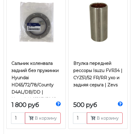
Сальник коленвала
Втулка передней
задний без пружинки
рессоры Isuzu FVR34 |
Hyundai
CYZ51/52 FR/RR ухо и
HD65/72/78/County
задняя серьга | Zevs
D4AL/DB/DD |
Hyundai | 2112745001
1 800 руб
500 руб
В корзину
В корзину