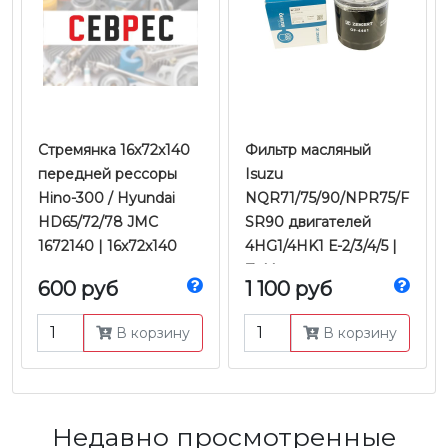
Стремянка 16x72x140
Фильтр масляный
передней рессоры
Isuzu
Hino-300 / Hyundai
NQR71/75/90/NPR75/F
HD65/72/78 JMC
SR90 двигателей
1672140 | 16x72x140
4HG1/4HK1 Е-2/3/4/5 |
Zekkert
600 руб
1 100 руб
В корзину
В корзину
Недавно просмотренные