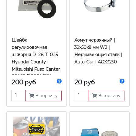
Шайба
Хомут червячный |
регулировочная
32x50x9 мм W2 |
шкворня D=28 T=0.15
Нержавеющая сталь |
Hyundai County |
Auto-Gur | AGX3250
Mitsubishi Fuso Canter
FE85D/FEB50/TF |
200 руб
20 руб
Mobis
В корзину
В корзину