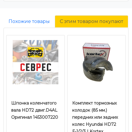
Похожие товары
С этим товаром покупают
Шпонка коленчатого
Комплект тормозных
вала HD72 двиг.D4AL
колодок (85 мм.)
Оригинал 1453007220
передних или задних
колес Hyundai HD72
Е-1/2/3 | Kortex