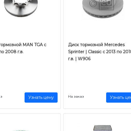
тормозной MAN TGA с
Диск тормозной Mercedes
о 2008 г.в.
Sprinter | Classic с 2013 по 20
г.в. | W906
аз
На заказ
Узнать цену
Узнать це