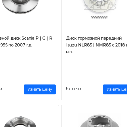
ной диск Scania P | G | R
Диск тормозной передний
 1995 по 2007 г.в.
Isuzu NLR85 | NMR85 с 2018 
н.в.
аз
На заказ
Узнать цену
Узнать це