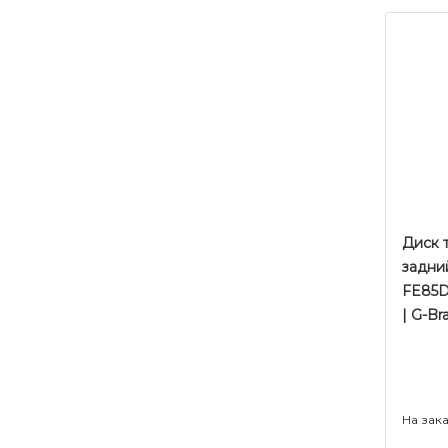
Диск 
задний
FE85D 
| G-Br
На зак