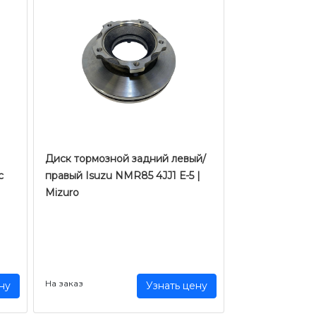
Диск тормозной задний левый/
c
правый Isuzu NMR85 4JJ1 Е-5 |
Mizuro
На заказ
ну
Узнать цену