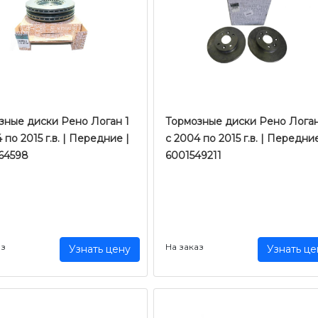
зные диски Рено Логан 1
Тормозные диски Рено Логан
 по 2015 г.в. | Передние |
c 2004 по 2015 г.в. | Передние
64598
6001549211
аз
На заказ
Узнать цену
Узнать це