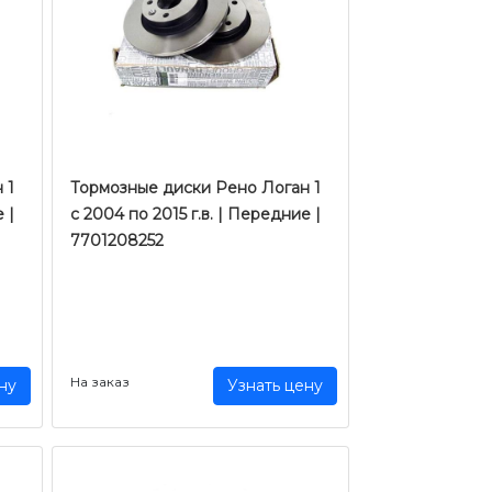
 1
Тормозные диски Рено Логан 1
 |
c 2004 по 2015 г.в. | Передние |
7701208252
На заказ
ну
Узнать цену