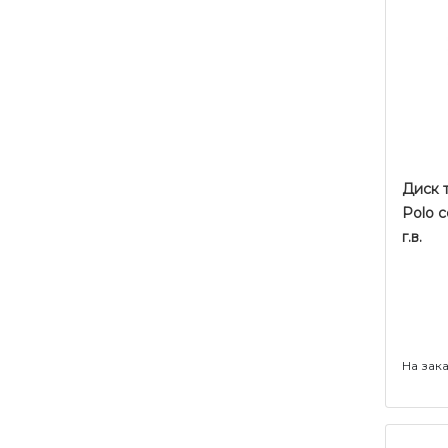
Диск 
Polo с
г.в.
На зак