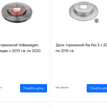
тормозной Volkswagen
Диск тормозной Kia Rio 3 c 20
едан с 2010 г.в. по 2020
по 2015 г.в.
аз
На заказ
Узнать цену
Узнать це