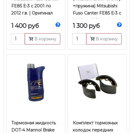
FE85 Е-3 с 2001 по
+пружина) Mitsubishi
2012 г.в. | Оригинал
Fuso Canter FE85 Е-3 с
2001 по 2012 г.в. |
1 400 руб
1 300 руб
Proper
В корзину
В корзину
Тормозная жидкость
Комплект тормозных
DOT-4 Mannol Brake
колодок передних