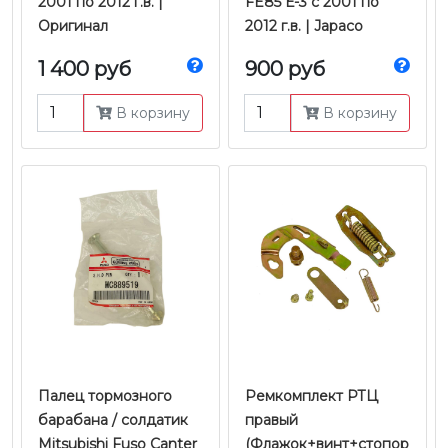
2001 по 2012 г.в. |
FE85 Е-3 с 2001 по
Оригинал
2012 г.в. | Japaco
1 400 руб
900 руб
В корзину
В корзину
Палец тормозного
Ремкомплект РТЦ
барабана / солдатик
правый
Mitsubishi Fuso Canter
(Флажок+винт+стопор