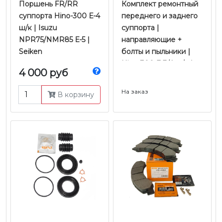
Поршень FR/RR
Комплект ремонтный
суппорта Hino-300 Е-4
переднего и заднего
ш/к | Isuzu
суппорта |
NPR75/NMR85 Е-5 |
направляющие +
Seiken
болты и пыльники |
Hino-300 Е-3/4 ш/к |
4 000 руб
Isuzu NPR75/NMR85
Е-5 | Krenz
На заказ
В корзину