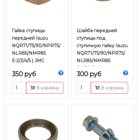
Гайка ступицы
Шайба передней
передней Isuzu
ступицы под
NQR71/75/90/NPR75/
ступичную гайку Isuzu
NLR85/NMR85
NQR71/75/90/NPR75/
Е-2/3/4/5 | JMC
NLR85/NMR85
Е-2/3/4/5 | JMC
350 руб
300 руб
В корзину
В корзину