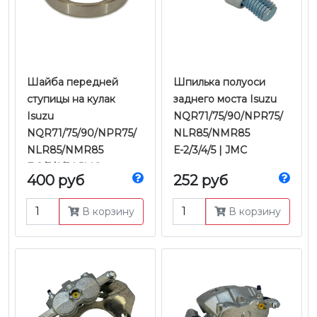
Шайба передней
Шпилька полуоси
ступицы на кулак
заднего моста Isuzu
Isuzu
NQR71/75/90/NPR75/
NQR71/75/90/NPR75/
NLR85/NMR85
NLR85/NMR85
Е-2/3/4/5 | JMC
Е-2/3/4/5 | JMC
400 руб
252 руб
В корзину
В корзину