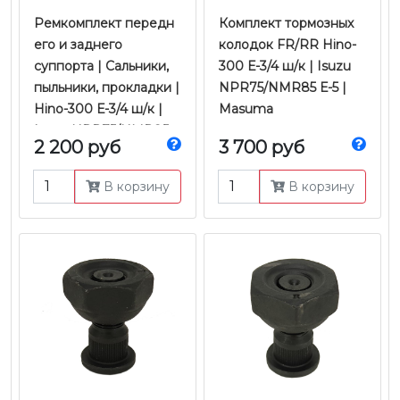
Ремкомплект передн
Комплект тормозных
его и заднего
колодок FR/RR Hino-
суппорта | Сальники,
300 Е-3/4 ш/к | Isuzu
пыльники, прокладки |
NPR75/NMR85 Е-5 |
Hino-300 Е-3/4 ш/к |
Masuma
Isuzu NPR75/NMR85
2 200 руб
3 700 руб
Е-5 | Krenz
В корзину
В корзину