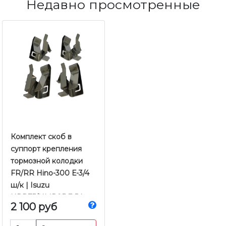
Недавно просмотренные
Комплект скоб в
суппорт крепления
тормозной колодки
FR/RR Hino-300 Е-3/4
ш/к | Isuzu
NPR75/NMR85 Е-5 |
2 100 руб
Hino