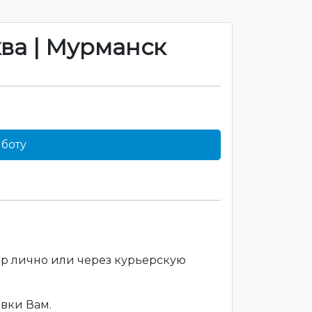
ква | Мурманск
боту
ар лично или через курьерскую
вки Вам.