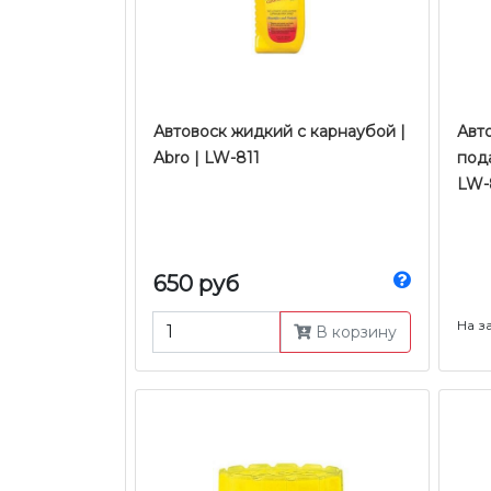
Автовоск жидкий с карнаубой |
Авт
Abro | LW-811
пода
LW-
650 руб
На з
В корзину