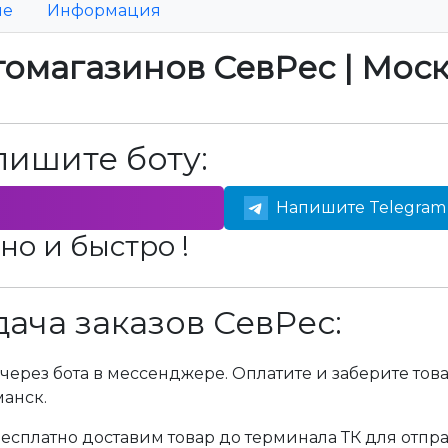
ие
Информация
томагазинов СевРес | Мос
пишите боту:
Напишите Telegram 
но и быстро !
ача заказов СевРес:
через бота в мессенджере. Оплатите и заберите тов
манск.
сплатно доставим товар до терминала ТК для отпра