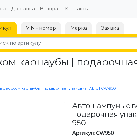
та
Доставка
Возврат
Контакты
икул
VIN - номер
Марка
Заявка
ом карнаубы | подарочная 
 с воском карнаубы | подарочная упаковка | Abro | CW-950
Автошампунь с в
подарочная упако
950
Артикул: CW950