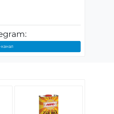
egram:
-канал