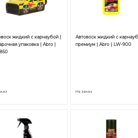
овоск жидкий с карнаубой |
Автовоск жидкий с карнауб
рочная упаковка | Abro |
премиум | Abro | LW-900
850
аказ
На заказ