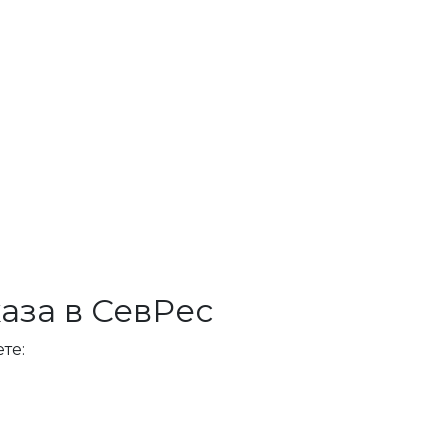
аза в СевРес
те: