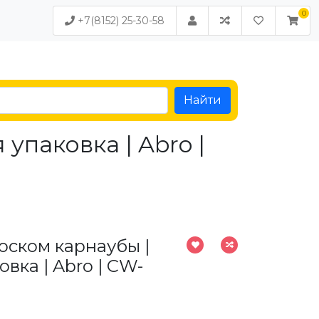
+7(8152) 25-30-58
Найти
упаковка | Abro |
оском карнаубы |
вка | Abro | CW-