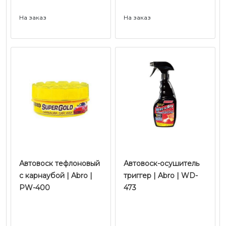
На заказ
На заказ
Автовоск тефлоновый
Автовоск-осушитель
с карнаубой | Abro |
триггер | Abro | WD-
PW-400
473