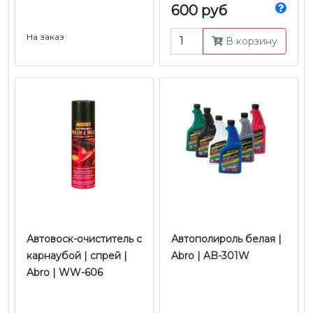
600 руб
На заказ
В корзину
Автовоск-очиститель с
Автополироль белая |
карнаубой | спрей |
Abro | AB-301W
Abro | WW-606