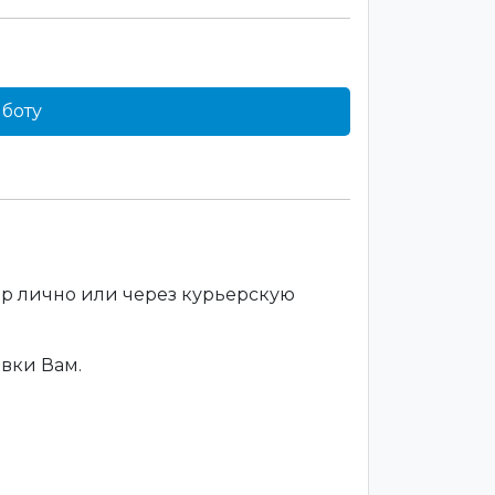
боту
ар лично или через курьерскую
вки Вам.