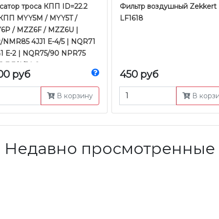
сатор троса КПП ID=22.2
Фильтр воздушный Zekkert
 КПП MYY5М / MYY5T /
LF1618
6P / MZZ6F / MZZ6U |
/NMR85 4JJ1 Е-4/5 | NQR71
1 Е-2 | NQR75/90 NPR75
 Е-3/4/5 | Оригинал
00 руб
450 руб
В корзину
В корз
Недавно просмотренные