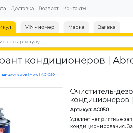
та
Доставка
Возврат
Контакты
икул
VIN - номер
Марка
Заявка
ант кондиционеров | Abro
ндиционеров | Abro | AC-050
Очиститель-дез
кондиционеров | 
Артикул: AC050
Удаляет неприятные зап
кондиционирования. Зап