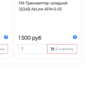
FM-Трансмиттер складной
12/24В AirLine AFM-S-03
1 500 руб
ину
В корзину