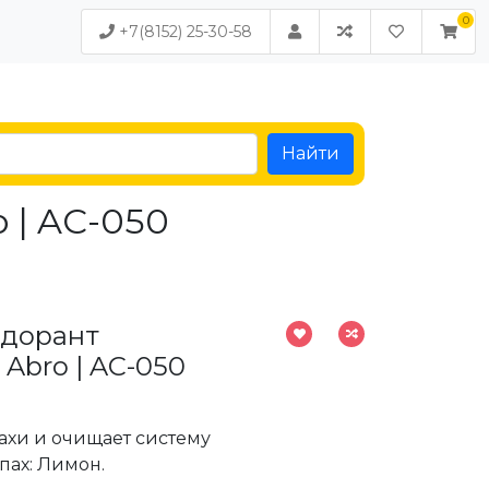
+7(8152) 25-30-58
Найти
 | AC-050
одорант
Abro | AC-050
ахи и очищает систему
ах: Лимон.