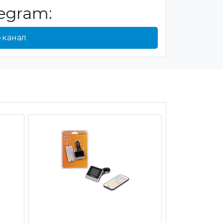
egram:
-канал