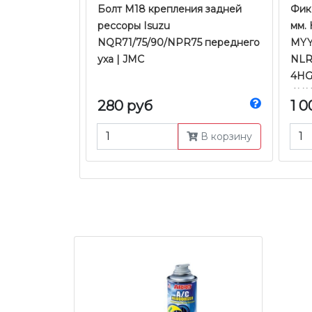
Болт M18 крепления задней
Фик
рессоры Isuzu
мм.
NQR71/75/90/NPR75 переднего
MYY
уха | JMC
NLR
4HG
4HK1
280 руб
1 0
В корзину