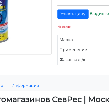
В один к
Узнать цену
На заказ
Марка
Применение
Фасовка л./кг
ие
Информация
томагазинов СевРес | Мос