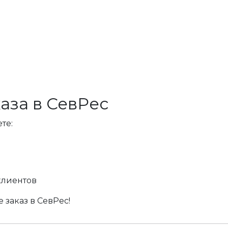
аза в СевРес
те:
клиентов
 заказ в СевРес!