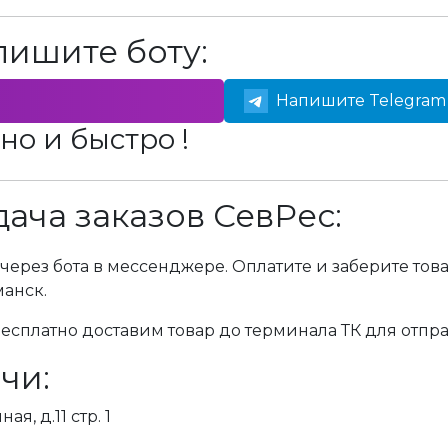
пишите боту:
Напишите Telegram 
но и быстро !
ача заказов СевРес:
через бота в мессенджере. Оплатите и заберите тов
манск.
сплатно доставим товар до терминала ТК для отпра
чи:
я, д.11 стр. 1