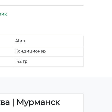
лик
Abro
Кондиционер
142 гр.
ква | Мурманск